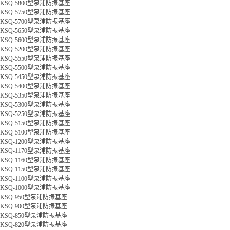
KSQ-5800型泵浦防振基座
KSQ-5750型泵浦防振基座
KSQ-5700型泵浦防振基座
KSQ-5650型泵浦防振基座
KSQ-5600型泵浦防振基座
KSQ-5200型泵浦防振基座
KSQ-5550型泵浦防振基座
KSQ-5500型泵浦防振基座
KSQ-5450型泵浦防振基座
KSQ-5400型泵浦防振基座
KSQ-5350型泵浦防振基座
KSQ-5300型泵浦防振基座
KSQ-5250型泵浦防振基座
KSQ-5150型泵浦防振基座
KSQ-5100型泵浦防振基座
KSQ-1200型泵浦防振基座
KSQ-1170型泵浦防振基座
KSQ-1160型泵浦防振基座
KSQ-1150型泵浦防振基座
KSQ-1100型泵浦防振基座
KSQ-1000型泵浦防振基座
KSQ-950型泵浦防振基座
KSQ-900型泵浦防振基座
KSQ-850型泵浦防振基座
KSQ-820型泵浦防振基座