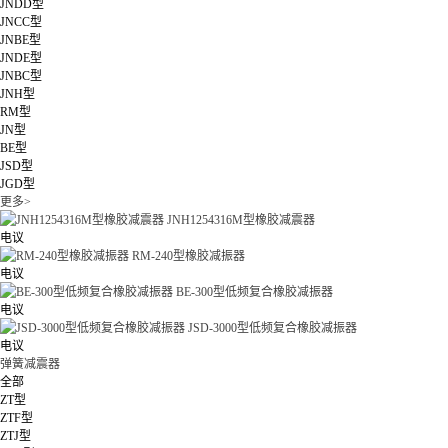
JNDD型
JNCC型
JNBE型
JNDE型
JNBC型
JNH型
RM型
JN型
BE型
JSD型
JGD型
更多>
JNH1254316M型橡胶减震器
电议
RM-240型橡胶减振器
电议
BE-300型低频复合橡胶减振器
电议
JSD-3000型低频复合橡胶减振器
电议
弹簧减震器
全部
ZT型
ZTF型
ZTJ型