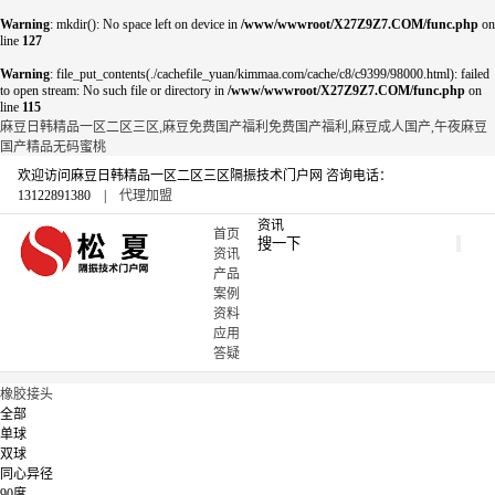
Warning
: mkdir(): No space left on device in
/www/wwwroot/X27Z9Z7.COM/func.php
on
line
127
Warning
: file_put_contents(./cachefile_yuan/kimmaa.com/cache/c8/c9399/98000.html): failed
to open stream: No such file or directory in
/www/wwwroot/X27Z9Z7.COM/func.php
on
line
115
麻豆日韩精品一区二区三区,麻豆免费国产福利免费国产福利,麻豆成人国产,午夜麻豆
国产精品无码蜜桃
欢迎访问麻豆日韩精品一区二区三区隔振技术门户网
咨询电话：
13122891380 |
代理加盟
资讯
首页
资讯
产品
案例
资料
应用
答疑
橡胶接头
全部
单球
双球
同心异径
90度