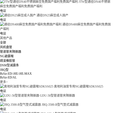
JTW型通径DN40不锈钢
麻豆免费国产福利免费国产福利
电议
通径DN25麻豆成人国产
电议
通径DN400麻豆免费国产福利免费国
产福利
电议
其他产品
全部
风机盘管
管道管夹隔振器
NG避震喉
疏浚橡胶管
DSM型减震条
JBQ型
BiAir-ED/-HE/-HE-MAX
BiAir-ED/AL
更多>
奥地利油泵专用NG避震喉SDKSS025
电议
GDU-50型管道管夹隔振器
电议
JBQ-3500-B型气垫式减震器
电议