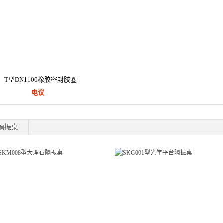
T型DN1100橡胶密封胶圈
电议
隔振桌