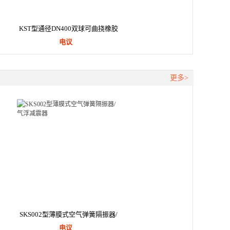
KST型通径DN400双球可曲挠橡胶
电议
接头
更多>
SKS002型薄膜式空气弹簧隔振器/
电议
气浮减震器