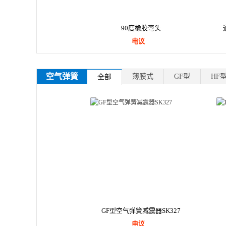
90度橡胶弯头
电议
空气弹簧
薄膜式
GF型
HF
全部
GF型空气弹簧减震器SK327
电议