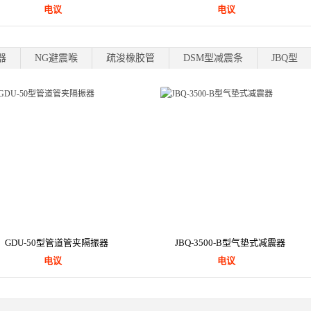
电议
电议
产福利免费国产福利
器
NG避震喉
疏浚橡胶管
DSM型减震条
JBQ型
GDU-50型管道管夹隔振器
JBQ-3500-B型气垫式减震器
电议
电议