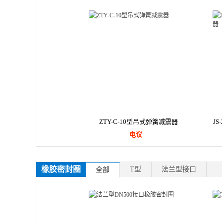
ZTY-C-10型吊式弹簧减震器
J
电议
橡胶密封圈
T型
法兰型接口
全部