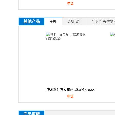
电议
其他产品
风机盘管
管道管夹隔振
全部
奥地利油泵专用NG避震喉SDKSS0
电议
25
产品更新