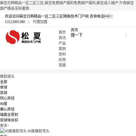
麻豆日韩精品一区二区三区,麻豆免费国产福利免费国产福利,麻豆成人国产,午夜麻豆
国产精品无码蜜桃
欢迎访问麻豆日韩精品一区二区三区隔振技术门户网
咨询电话：
13122891380 |
代理加盟
资讯
首页
资讯
产品
案例
资料
应用
答疑
橡胶接头
全部
单球
双球
同心异径
90度
偏心异径
端面全密封
双球体丝扣
更多>
90度橡胶弯头